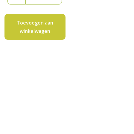
per
500
gram
Toevoegen aan
aantal
winkelwagen