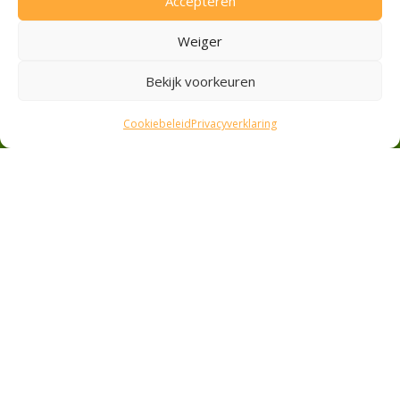
Accepteren
Groenteboer Zwolle
Groenteboer Elburg
Weiger
Werkfruit
Privacyverklaring
Bekijk voorkeuren
Cookiebeleid
Cookiebeleid
Privacyverklaring
Veilig betalen
Ideal
Pin
Contant