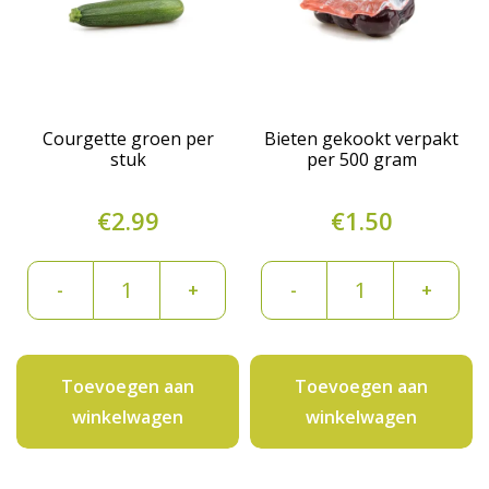
Courgette groen per
Bieten gekookt verpakt
stuk
per 500 gram
€
2.99
€
1.50
Courgette
Bieten
-
+
-
+
groen
gekookt
per
verpakt
stuk
per
Toevoegen aan
Toevoegen aan
aantal
500
winkelwagen
winkelwagen
gram
aantal