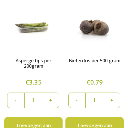
Asperge tips per
Bieten los per 500 gram
200gram
€
3.35
€
0.79
Asperge
Bieten
-
+
-
+
tips
los
per
per
200gram
500
Toevoegen aan
Toevoegen aan