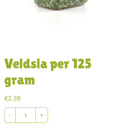
Veldsla per 125
gram
€
2.39
Veldsla
-
+
per