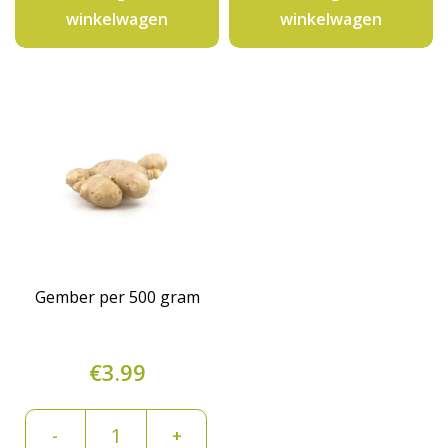
aantal
gram
winkelwagen
winkelwagen
aantal
Gember per 500 gram
€
3.99
Gember
-
+