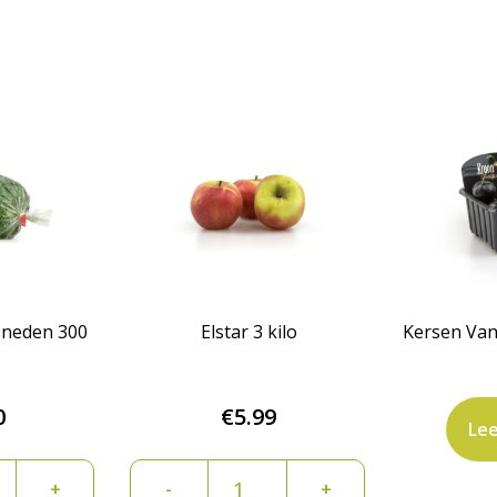
sneden 300
Elstar 3 kilo
Kersen Van
0
€
5.99
Lee
kool
Elstar
+
-
+