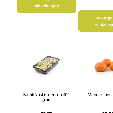
gesned
winkelwagen
300
gram
Toevoege
aantal
winkelw
Bami/Nasi groenten 400
Mandarijnen 
gram