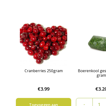
Cranberries 250gram
Boerenkool ge
gram
€
3.99
€
3.2
Boeren
-
Toevoegen aan