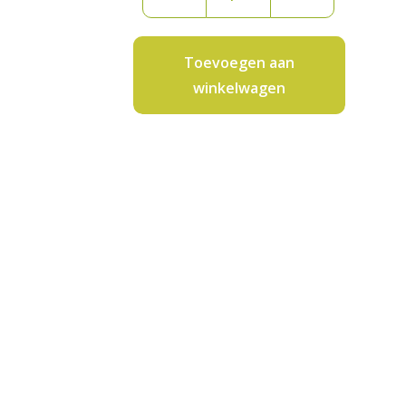
groenten
400
gram
Toevoegen aan
aantal
winkelwagen