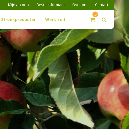
Mijn account
Bestelinformatie
Over ons
Contact
0
Streekproducten
Werkfruit