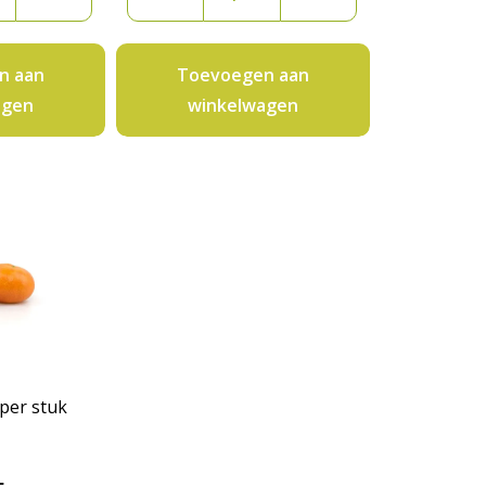
en
3
kilo
aantal
n aan
Toevoegen aan
agen
winkelwagen
per stuk