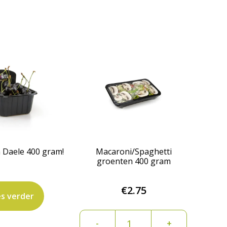
 Daele 400 gram!
Macaroni/Spaghetti
groenten 400 gram
€
2.75
s verder
Macaroni/Spaghetti
-
+