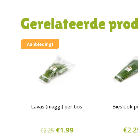
Gerelateerde pro
Aanbieding!
Lavas (maggi) per bos
Bieslook p
Oorspronkelijke
Huidige
€
1.99
€
2.2
€
2.25