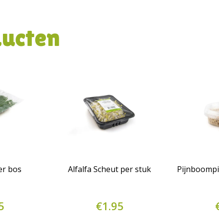
ducten
er bos
Alfalfa Scheut per stuk
Pijnboompi
5
€
1.95