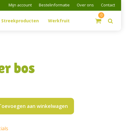
Mijn account
Bestelinformatie
Over ons
Contact
0
Streekproducten
Werkfruit
er bos
Toevoegen aan winkelwagen
ials