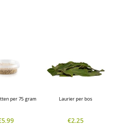
tten per 75 gram
Laurier per bos
€
5.99
€
2.25