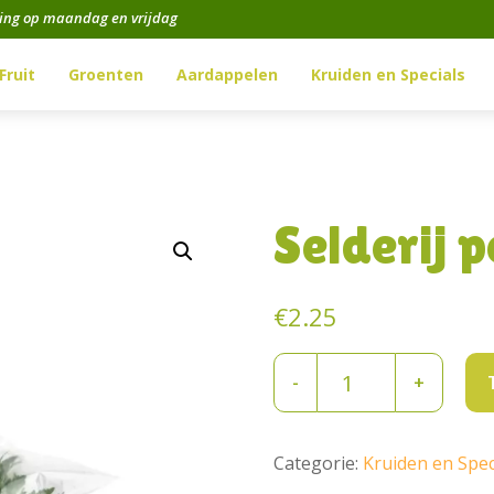
ging op maandag en vrijdag
Fruit
Groenten
Aardappelen
Kruiden en Specials
Selderij p
€
2.25
Selderij
-
+
per
bos
aantal
Categorie:
Kruiden en Spec