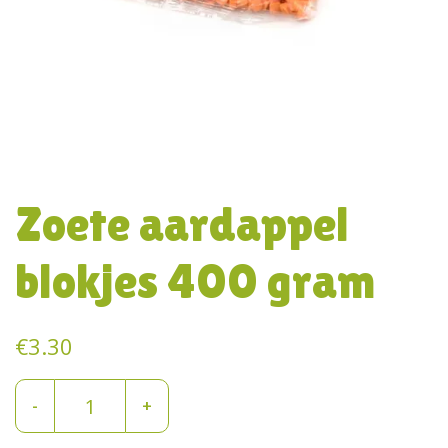
Zoete aardappel
blokjes 400 gram
€
3.30
Zoete
-
+
aardappel