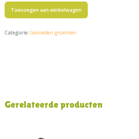
blokjes
400
Toevoegen aan winkelwagen
gram
aantal
Categorie:
Gesneden groenten
Gerelateerde producten