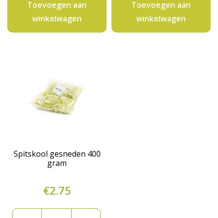
Toevoegen aan
Toevoegen aan
gram
aantal
winkelwagen
winkelwagen
aantal
Spitskool gesneden 400
gram
€
2.75
Spitskool