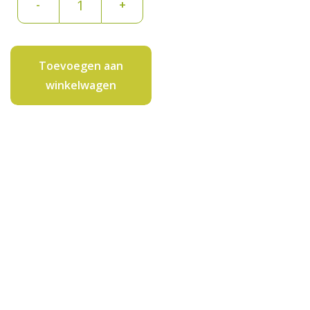
-
+
gesneden
400
gram
Toevoegen aan
aantal
winkelwagen