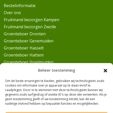
Bestelinformatie
Over ons
Fruitmand bezorgen Kampen
Fruitmand bezorgen Zwolle
Groenteboer Dronten
Groenteboer Genemuiden
Groenteboer Hasselt
Groenteboer Hattem
Groenteboer IJsselmuiden
Groenteboer Kampen
Beheer toestemming
Groenteboer Oldebroek
Om de beste ervaringen te bieden, gebruiken wij technologieën zoals
Groenteboer Wezep
cookies om informatie over je apparaat op te slaan en/of te
Groenteboer Zalk
raadplegen. Door in te stemmen met deze technologieën kunnen wij
gegevens zoals surfgedrag of unieke ID's op deze site verwerken. Als je
Groenteboer Zwolle
geen toestemming geeft of uw toestemming intrekt, kan dit een
nadelige invloed hebben op bepaalde functies en mogelijkheden.
Groenteboer Elburg
Werkfruit