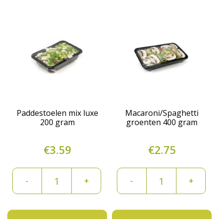
Paddestoelen mix luxe
Macaroni/Spaghetti
200 gram
groenten 400 gram
€
3.59
€
2.75
Paddestoelen
Macaroni/Spaghett
-
+
-
+
mix
groenten
luxe
400
200
gram