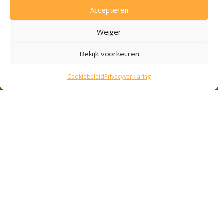
Accepteren
Privacyverklaring
Cookiebeleid
Weiger
Bekijk voorkeuren
Veilig betalen
Cookiebeleid
Privacyverklaring
Ideal
Pin
Contant
Contact