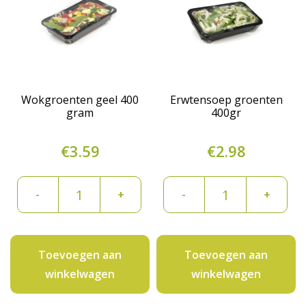
Wokgroenten geel 400
Erwtensoep groenten
gram
400gr
€
3.59
€
2.98
Wokgroenten
Erwtensoep
-
+
-
+
geel
groenten
400
400gr
gram
aantal
Toevoegen aan
Toevoegen aan
aantal
winkelwagen
winkelwagen