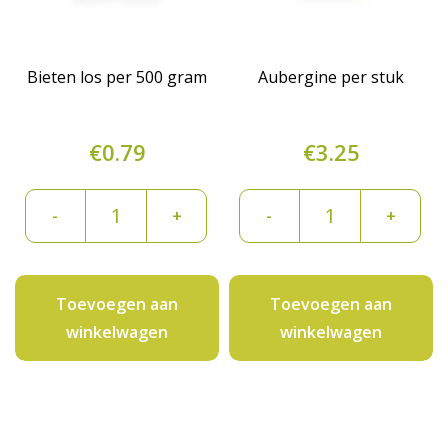
Bieten los per 500 gram
Aubergine per stuk
€
0.79
€
3.25
Bieten
Aubergine
-
+
-
+
los
per
per
stuk
500
aantal
Toevoegen aan
Toevoegen aan
gram
winkelwagen
winkelwagen
aantal