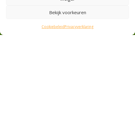
Werkfruit
Privacyverklaring
Bekijk voorkeuren
Cookiebeleid
Cookiebeleid
Privacyverklaring
Veilig betalen
Ideal
Pin
Contant
Contact