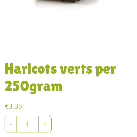
Haricots verts per
250gram
€
3.35
Haricots
-
+
verts