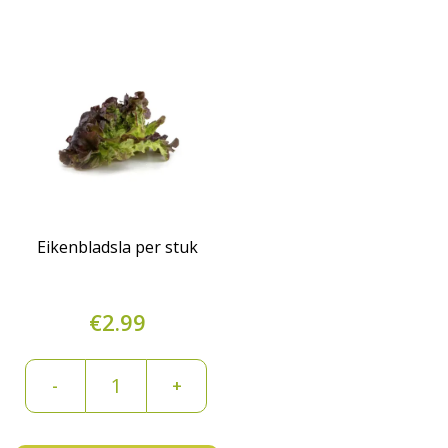
aantal
Eikenbladsla per stuk
€
2.99
Eikenbladsla
-
+
per
stuk