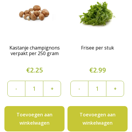
Kastanje champignons
Frisee per stuk
verpakt per 250 gram
€
2.25
€
2.99
Kastanje
Frisee
-
+
-
+
champignons
per
verpakt
stuk
per
aantal
Toevoegen aan
Toevoegen aan
250
winkelwagen
winkelwagen
gram