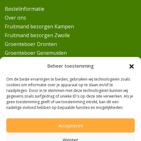
Bestelinformatie
Over ons
Fruitmand bezorgen Kampen
Fruitmand bezorgen Zwolle
Groenteboer Dronten
Groenteboer Genemuiden
Groenteboer Hasselt
Beheer toestemming
Groenteboer Hattem
Groenteboer IJsselmuiden
Om de beste ervaringen te bieden, gebruiken wij technologieën zoals
cookies om informatie over je apparaat op te slaan en/of te
Groenteboer Kampen
raadplegen. Door in te stemmen met deze technologieën kunnen wij
gegevens zoals surfgedrag of unieke ID's op deze site verwerken. Als je
Groenteboer Oldebroek
geen toestemming geeft of uw toestemming intrekt, kan dit een
Groenteboer Wezep
nadelige invloed hebben op bepaalde functies en mogelijkheden.
Groenteboer Zalk
Groenteboer Zwolle
Accepteren
Groenteboer Elburg
Weiger