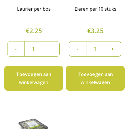
Laurier per bos
Eieren per 10 stuks
€
2.25
€
3.25
Laurier
Eieren
-
+
-
+
per
per
bos
10
aantal
stuks
Toevoegen aan
Toevoegen aan
aantal
winkelwagen
winkelwagen