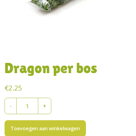
Dragon per bos
€
2.25
Dragon
-
+
per
bos
aantal
Toevoegen aan winkelwagen