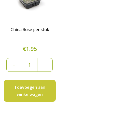
China Rose per stuk
€
1.95
China
-
+
Rose
per
stuk
Toevoegen aan
aantal
winkelwagen