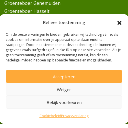
Groenteboer Genemuiden
Groenteboer Hasselt
Groenteboer Hattem
Beheer toestemming
Groenteboer IJsselmuiden
Om de beste ervaringen te bieden, gebruiken wij technologieën zoals
Groenteboer Kampen
cookies om informatie over je apparaat op te slaan en/of te
Groenteboer Oldebroek
raadplegen. Door in te stemmen met deze technologieën kunnen wij
gegevens zoals surfgedrag of unieke ID's op deze site verwerken. Als je
Groenteboer Wezep
geen toestemming geeft of uw toestemming intrekt, kan dit een
Groenteboer Zalk
nadelige invloed hebben op bepaalde functies en mogelijkheden.
Groenteboer Zwolle
Groenteboer Elburg
Accepteren
Werkfruit
Weiger
Privacyverklaring
Cookiebeleid
Bekijk voorkeuren
Cookiebeleid
Privacyverklaring
Veilig betalen