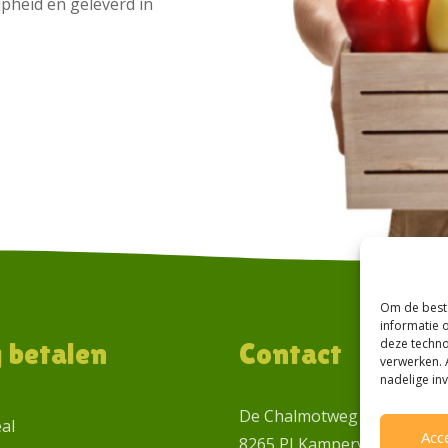
jpheid en geleverd in
Om de beste
informatie 
deze techno
g betalen
Contact
verwerken. 
nadelige in
De Chalmotweg 1
eal
Acc
8265 PJ Kamperveen