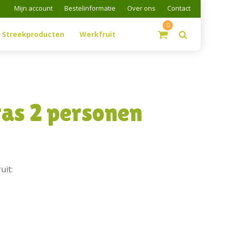
Mijn account
Bestelinformatie
Over ons
Contact
0
Streekproducten
Werkfruit
tas 2 personen
uit: