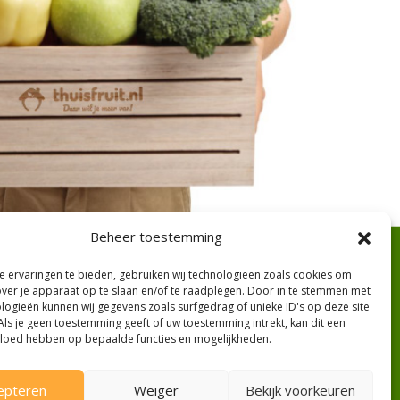
Beheer toestemming
 ervaringen te bieden, gebruiken wij technologieën zoals cookies om
over je apparaat op te slaan en/of te raadplegen. Door in te stemmen met
logieën kunnen wij gegevens zoals surfgedrag of unieke ID's op deze site
Openingstijden
Als je geen toestemming geeft of uw toestemming intrekt, kan dit een
vloed hebben op bepaalde functies en mogelijkheden.
Openingstijden winkel
epteren
Weiger
Bekijk voorkeuren
Maandag: winkel dicht