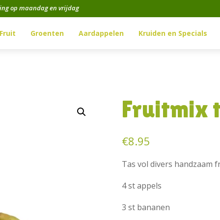
ging op maandag en vrijdag
Fruit
Groenten
Aardappelen
Kruiden en Specials
Fruitmix 
€
8.95
Tas vol divers handzaam fr
4 st appels
3 st bananen