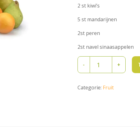
2 st kiwi’s
5 st mandarijnen
2st peren
2st navel sinaasappelen
Fruitmix
-
+
tas
2
personen
Categorie:
Fruit
aantal