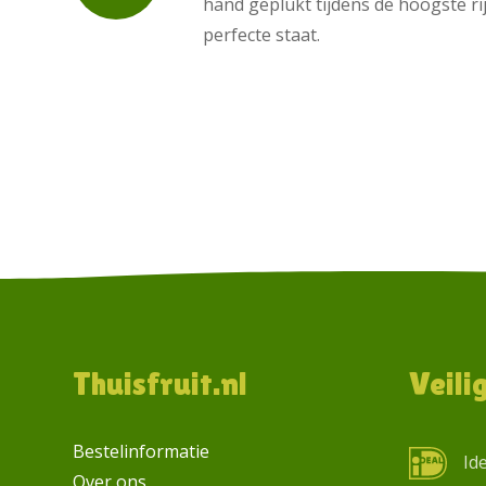
hand geplukt tijdens de hoogste ri
perfecte staat.
Footer
Thuisfruit.nl
Veili
Bestelinformatie
Id
Over ons