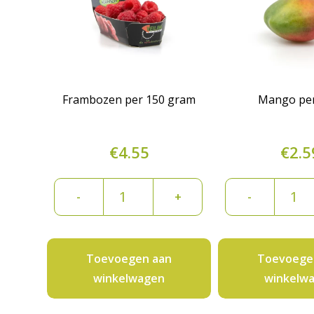
Frambozen per 150 gram
Mango per
€
4.55
€
2.5
Frambozen
Mango
-
+
-
per
per
150
stuk
gram
aantal
Toevoegen aan
Toevoege
aantal
winkelwagen
winkelw