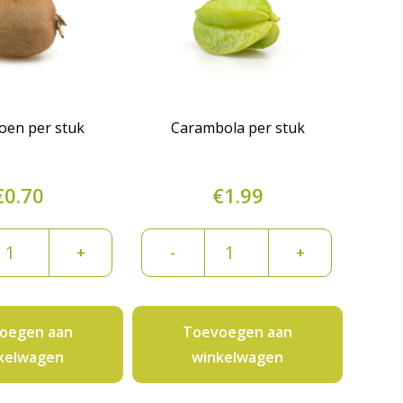
roen per stuk
Carambola per stuk
€
0.70
€
1.99
wi
Carambola
+
-
+
roen
per
r
stuk
uk
aantal
oegen aan
Toevoegen aan
ntal
kelwagen
winkelwagen