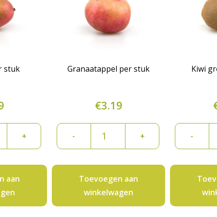
 stuk
Granaatappel per stuk
Kiwi g
9
€
3.19
Granaatappel
Ki
+
-
+
-
per
g
stuk
pe
aantal
st
n aan
Toevoegen aan
Toev
aa
agen
winkelwagen
win