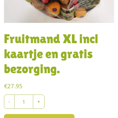
Fruitmand XL incl
kaartje en gratis
bezorging.
€
27.95
Fruitmand
-
+
XL
incl