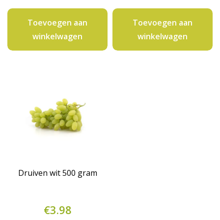
per
stuk
stuk
aantal
Toevoegen aan
Toevoegen aan
aantal
winkelwagen
winkelwagen
Druiven wit 500 gram
€
3.98