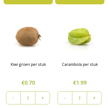
Kiwi groen per stuk
Carambola per stuk
€
0.70
€
1.99
Kiwi
Carambola
-
+
-
+
groen
per