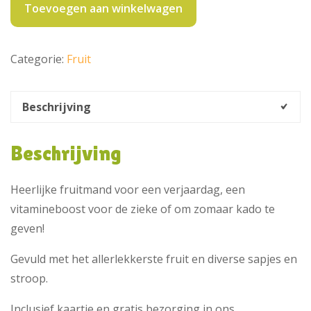
kaartje
Toevoegen aan winkelwagen
en
gratis
Categorie:
Fruit
bezorging.
aantal
Beschrijving
Beschrijving
Heerlijke fruitmand voor een verjaardag, een
vitamineboost voor de zieke of om zomaar kado te
geven!
Gevuld met het allerlekkerste fruit en diverse sapjes en
stroop.
Inclusief kaartje en gratis bezorging in ons