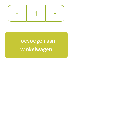
Druiven
-
+
wit
500
gram
Toevoegen aan
aantal
winkelwagen