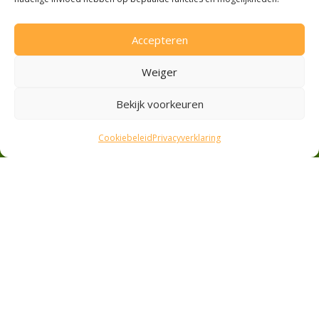
Groenteboer Wezep
Groenteboer Zalk
Accepteren
Groenteboer Zwolle
Groenteboer Elburg
Weiger
Werkfruit
Bekijk voorkeuren
Privacyverklaring
Cookiebeleid
Cookiebeleid
Privacyverklaring
Veilig betalen
Ideal
Pin
Contant