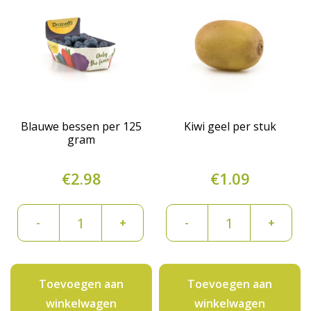
Blauwe bessen per 125
Kiwi geel per stuk
gram
€
2.98
€
1.09
Blauwe
Kiwi
-
+
-
+
bessen
geel
per
per
125
stuk
Toevoegen aan
Toevoegen aan
gram
aantal
winkelwagen
winkelwagen
aantal