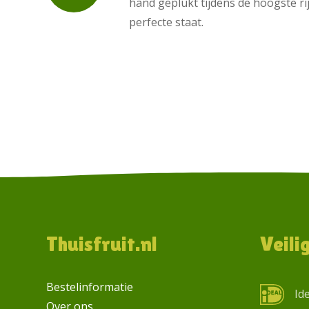
hand geplukt tijdens de hoogste ri
perfecte staat.
Footer
Thuisfruit.nl
Veili
Bestelinformatie
Id
Over ons