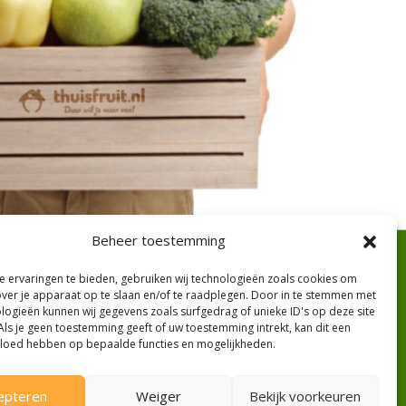
Beheer toestemming
 ervaringen te bieden, gebruiken wij technologieën zoals cookies om
over je apparaat op te slaan en/of te raadplegen. Door in te stemmen met
logieën kunnen wij gegevens zoals surfgedrag of unieke ID's op deze site
Openingstijden
Als je geen toestemming geeft of uw toestemming intrekt, kan dit een
vloed hebben op bepaalde functies en mogelijkheden.
Openingstijden winkel
epteren
Weiger
Bekijk voorkeuren
Maandag: winkel dicht