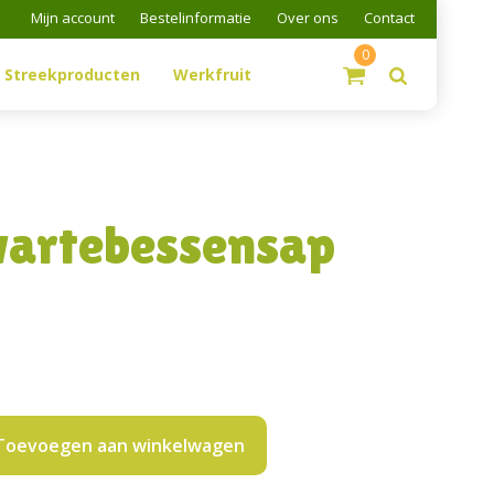
Mijn account
Bestelinformatie
Over ons
Contact
0
Streekproducten
Werkfruit
artebessensap
Toevoegen aan winkelwagen