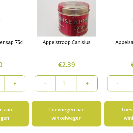
ensap 75cl
Appelstroop Canisius
Appelsa
0
€
2.39
Appelstroop
A
+
-
+
-
essensap
Canisius
0,
aantal
L
P
n aan
Toevoegen aan
Toev
aa
agen
winkelwagen
win