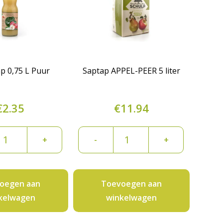
p 0,75 L Puur
Saptap APPEL-PEER 5 liter
€
2.35
€
11.94
ppelsap
Saptap
+
-
+
75
APPEL-
PEER
uur
5
oegen aan
Toevoegen aan
ntal
liter
kelwagen
winkelwagen
aantal