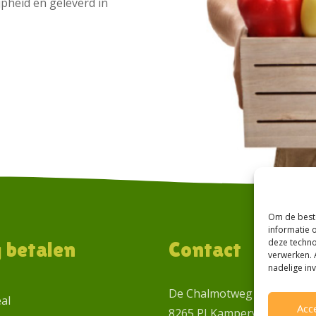
jpheid en geleverd in
Om de beste
informatie 
deze techno
g betalen
Contact
verwerken. 
nadelige in
De Chalmotweg 1
eal
Acc
8265 PJ Kamperveen