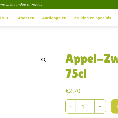
ging op maandag en vrijdag
Fruit
Groenten
Aardappelen
Kruiden en Specials
Appel-Zw
75cl
€
2.70
Appel-
-
+
Zwartebessensap
75cl