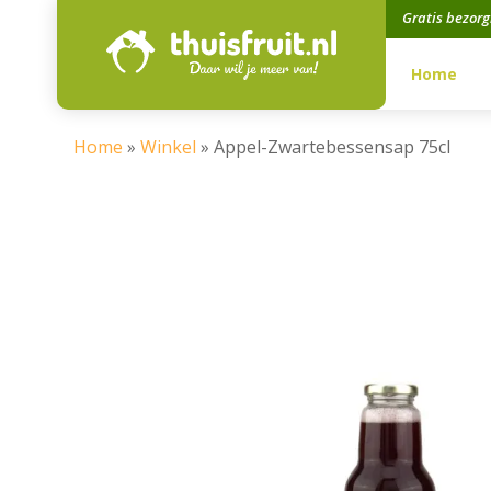
Gratis bezor
Home
Home
»
Winkel
»
Appel-Zwartebessensap 75cl