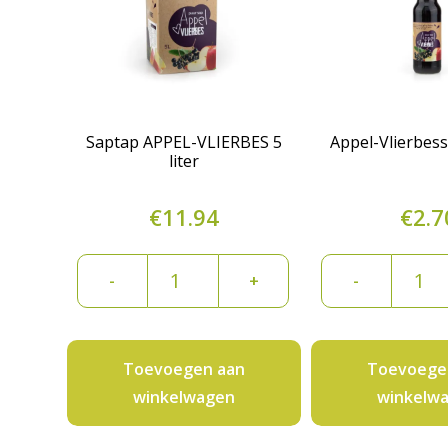
Saptap APPEL-VLIERBES 5
Appel-Vlierbess
liter
€
11.94
€
2.7
Saptap
Appel-
-
+
-
APPEL-
Vlierb
VLIERBES
75cl
5
aantal
Toevoegen aan
Toevoege
liter
winkelwagen
winkelw
aantal