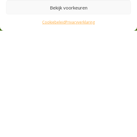
Privacyverklaring
Bekijk voorkeuren
Cookiebeleid
Cookiebeleid
Privacyverklaring
Veilig betalen
Ideal
Pin
Contant
Contact