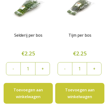
Selderij per bos
Tijm per bos
€
2.25
€
2.25
Selderij
Tijm
-
+
-
+
per
per
bos
bos
aantal
aantal
Toevoegen aan
Toevoegen aan
winkelwagen
winkelwagen