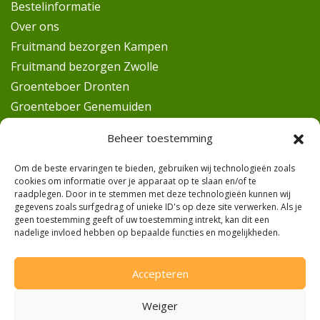
Bestelinformatie
Over ons
Fruitmand bezorgen Kampen
Fruitmand bezorgen Zwolle
Groenteboer Dronten
Groenteboer Genemuiden
Groenteboer Hasselt
Beheer toestemming
Groenteboer Hattem
Groenteboer IJsselmuiden
Om de beste ervaringen te bieden, gebruiken wij technologieën zoals
cookies om informatie over je apparaat op te slaan en/of te
Groenteboer Kampen
raadplegen. Door in te stemmen met deze technologieën kunnen wij
Groenteboer Oldebroek
gegevens zoals surfgedrag of unieke ID's op deze site verwerken. Als je
geen toestemming geeft of uw toestemming intrekt, kan dit een
Groenteboer Wezep
nadelige invloed hebben op bepaalde functies en mogelijkheden.
Groenteboer Zalk
Groenteboer Zwolle
Accepteren
Groenteboer Elburg
Weiger
Werkfruit