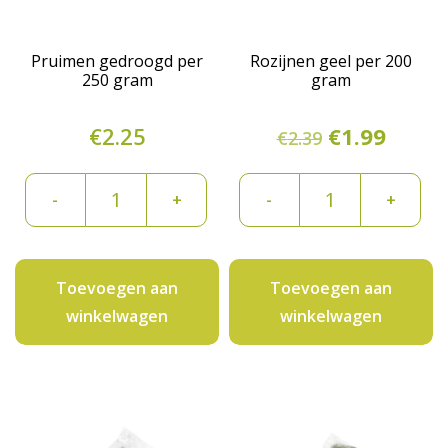
Pruimen gedroogd per
Rozijnen geel per 200
250 gram
gram
Oorspronke
Huidi
€
2.25
€
1.99
€
2.39
prijs
prijs
Pruimen
Rozijnen
was:
is:
-
+
-
+
gedroogd
geel
€2.39.
€1.99.
per
per
250
200
Toevoegen aan
Toevoegen aan
gram
gram
winkelwagen
winkelwagen
aantal
aantal