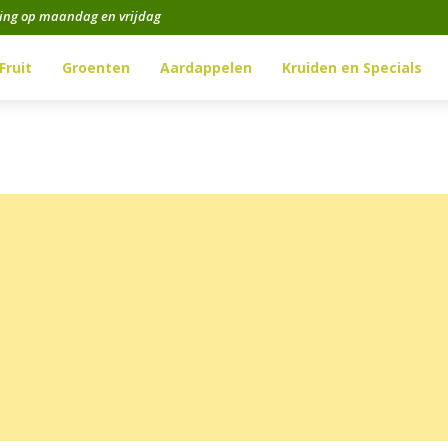
ging op maandag en vrijdag
Fruit
Groenten
Aardappelen
Kruiden en Specials