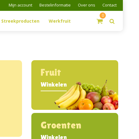
Mijn account
Bestelinformatie
Over ons
Contact
0
Streekproducten
Werkfruit
Fruit
Winkelen
Groenten
Winkelen