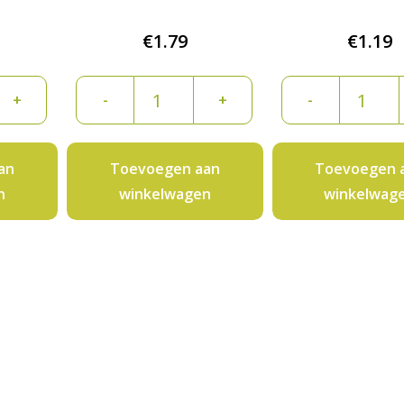
€
1.79
€
1.19
Sjalotten
Ui
+
-
+
-
banaan
Geel
per
per
250
kilo
an
Toevoegen aan
Toevoegen 
gram
aantal
n
winkelwagen
winkelwag
aantal