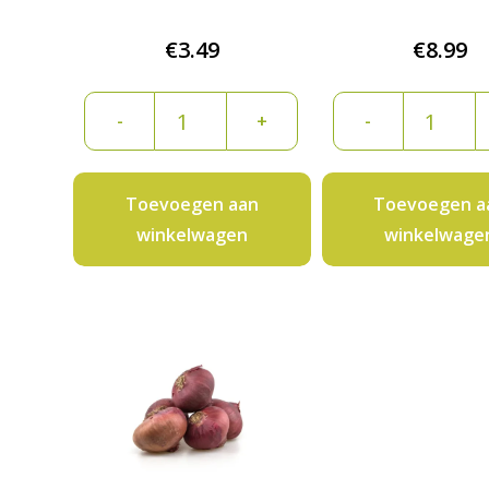
€
3.49
€
8.99
Knoflook
Roze
-
+
-
streng
knoflook
per
per
500
500
Toevoegen aan
Toevoegen a
gram
gram
winkelwagen
winkelwage
aantal
aantal