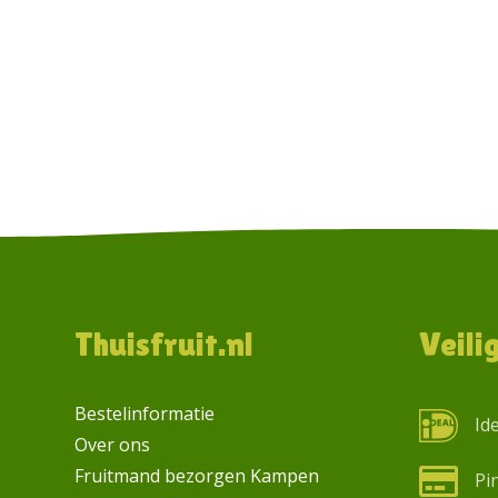
Footer
Thuisfruit.nl
Veili
Bestelinformatie
Id
Over ons
Fruitmand bezorgen Kampen
Pi