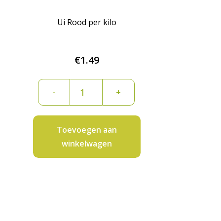
Ui Rood per kilo
€
1.49
Ui
-
+
Rood
per
kilo
Toevoegen aan
aantal
winkelwagen