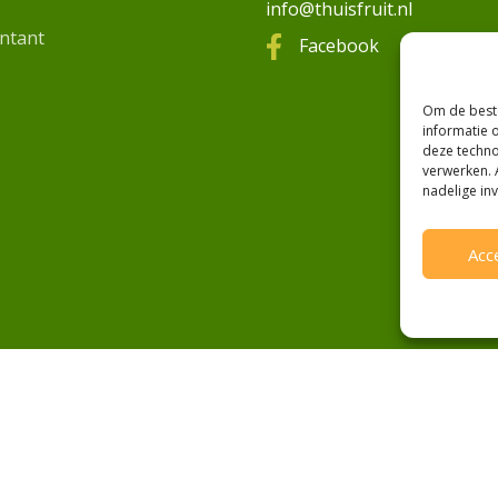
info@thuisfruit.nl
ntant
Facebook
Om de beste
informatie 
deze techno
verwerken. 
nadelige in
Acc