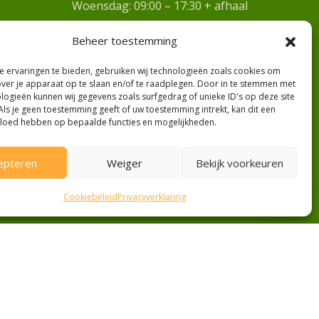
Woensdag: 09:00 – 17:30 + afhaal
Donderdag: 09:00 – 17:30 + afhaal
Beheer toestemming
Vrijdag: 09:00 – 17:30 + afhaal
Zaterdag: 09:00 – 17:00 + afhaal
 ervaringen te bieden, gebruiken wij technologieën zoals cookies om
over je apparaat op te slaan en/of te raadplegen. Door in te stemmen met
Bezorgdagen
logieën kunnen wij gegevens zoals surfgedrag of unieke ID's op deze site
Als je geen toestemming geeft of uw toestemming intrekt, kan dit een
Gratis bezorging (vanaf €15,-) op
vloed hebben op bepaalde functies en mogelijkheden.
maandag en vrijdag
epteren
Weiger
Bekijk voorkeuren
Cookiebeleid
Privacyverklaring