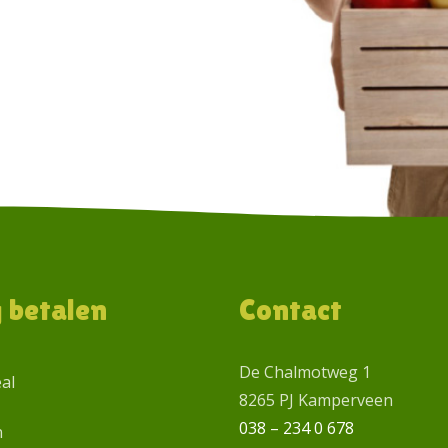
g betalen
Contact
De Chalmotweg 1
eal
8265 PJ Kamperveen
038 – 234 0 678
n