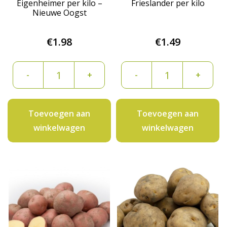
Eigenheimer per kilo –
Frieslander per kilo
Nieuwe Oogst
€
1.98
€
1.49
Eigenheimer
Frieslander
-
+
-
+
per
per
kilo
kilo
-
aantal
Toevoegen aan
Toevoegen aan
Nieuwe
winkelwagen
winkelwagen
Oogst
aantal