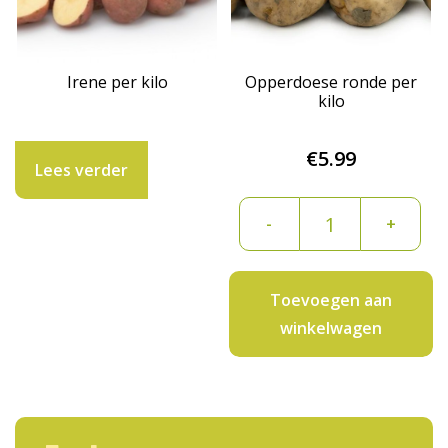
Irene per kilo
Opperdoese ronde per
kilo
€
5.99
Lees verder
Opperdoese
-
+
ronde
per
kilo
Toevoegen aan
aantal
winkelwagen