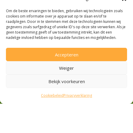
Contant
Om de beste ervaringen te bieden, gebruiken wij technologieën zoals
cookies om informatie over je apparaat op te slaan en/of te
raadplegen. Door in te stemmen met deze technologieën kunnen wij
gegevens zoals surfgedrag of unieke ID's op deze site verwerken. Als je
geen toestemming geeft of uw toestemming intrekt, kan dit een
Contact
nadelige invloed hebben op bepaalde functies en mogelijkheden.
Accepteren
De Chalmotweg 1
8265 PJ Kamperveen
Weiger
038 – 234 0 678
Bekijk voorkeuren
info@thuisfruit.nl
Facebook
Cookiebeleid
Privacyverklaring
Openingstijden