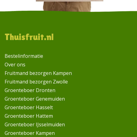
Footer
Thuisfruit.nl
Bestelinformatie
Over ons
Fruitmand bezorgen Kampen
Fruitmand bezorgen Zwolle
Groenteboer Dronten
Groenteboer Genemuiden
Groenteboer Hasselt
Groenteboer Hattem
Groenteboer IJsselmuiden
Groenteboer Kampen