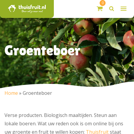
0
Groenteboer
Home
»
Groenteboer
Verse producten. Biologisch maaltijden. Steun aan
lokale boeren. Wat uw reden ook is om online bij ons
uw groente en fruit te willen kopen:
Thuisfruit
staat