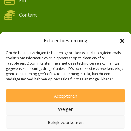
Pin
Contant
Beheer toestemming
Contact
Om de beste ervaringen te bieden, gebruiken wij technologieën zoals
cookies om informatie over je apparaat op te slaan en/of te
De Chalmotweg 1
raadplegen. Door in te stemmen met deze technologieën kunnen wij
gegevens zoals surfgedrag of unieke ID's op deze site verwerken. Als je
8265 PJ Kamperveen
geen toestemming geeft of uw toestemming intrekt, kan dit een
nadelige invloed hebben op bepaalde functies en mogelijkheden.
038 – 234 0 678
info@thuisfruit.nl
Accepteren
Facebook
Weiger
Bekijk voorkeuren
Openingstijden